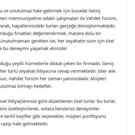
rlu ve unutulmaz hale getirmek için burada! Geniş
teri memnuniyetine odaklı çalışmaları ile Vahdet Turizm,
rak, hayallerinizdeki turları gerçeğe dönüştürmektedir.
unduğu fırsatları değerlendirmek, macera dolu bir
 Unutulmaması gereken ise, her seyahatin sizin için özel
le bu deneyimi yaşamak elinizde!
uğu çeşitli hizmetlerle dikkat çeken bir firmadır. Geniş
er türlü seyahat ihtiyacına cevap vermektedir. İster aile
i olsun, Vahdet Turizm her zaman yanınızdadır. Müşteri
tulmaz kılmayı hedefler.
el ihtiyaçlarınıza göre düzenlenen özel turlar. Bu turlar,
öre özelleştirilerek, onlara benzersiz deneyimler
e tarihî keşifler gibi seçenekler, müşteri portföyünü
 cazip hale gelmektedir.