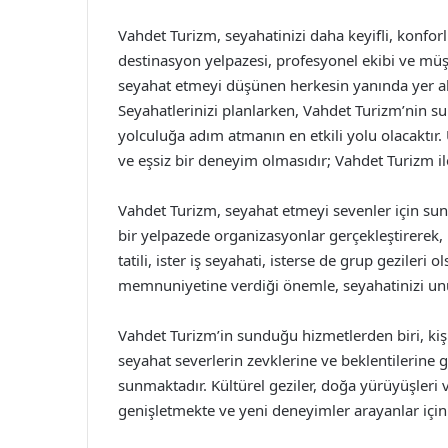
Vahdet Turizm, seyahatinizi daha keyifli, konfo
destinasyon yelpazesi, profesyonel ekibi ve müş
seyahat etmeyi düşünen herkesin yanında yer ala
Seyahatlerinizi planlarken, Vahdet Turizm’nin s
yolculuğa adım atmanın en etkili yolu olacaktır.
ve eşsiz bir deneyim olmasıdır; Vahdet Turizm i
Vahdet Turizm, seyahat etmeyi sevenler için sund
bir yelpazede organizasyonlar gerçekleştirerek, h
tatili, ister iş seyahati, isterse de grup geziler
memnuniyetine verdiği önemle, seyahatinizi unu
Vahdet Turizm’in sunduğu hizmetlerden biri, kişis
seyahat severlerin zevklerine ve beklentilerine g
sunmaktadır. Kültürel geziler, doğa yürüyüşleri v
genişletmekte ve yeni deneyimler arayanlar için