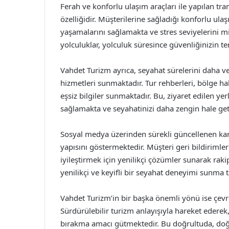
Ferah ve konforlu ulaşım araçları ile yapılan tra
özelliğidir. Müşterilerine sağladığı konforlu ula
yaşamalarını sağlamakta ve stres seviyelerini 
yolculuklar, yolculuk süresince güvenliğinizin t
Vahdet Turizm ayrıca, seyahat sürelerini daha v
hizmetleri sunmaktadır. Tur rehberleri, bölge hak
eşsiz bilgiler sunmaktadır. Bu, ziyaret edilen yer
sağlamakta ve seyahatinizi daha zengin hale get
Sosyal medya üzerinden sürekli güncellenen kam
yapısını göstermektedir. Müşteri geri bildiriml
iyileştirmek için yenilikçi çözümler sunarak raki
yenilikçi ve keyifli bir seyahat deneyimi sunma
Vahdet Turizm’in bir başka önemli yönü ise çev
Sürdürülebilir turizm anlayışıyla hareket ederek
bırakma amacı gütmektedir. Bu doğrultuda, doğa 