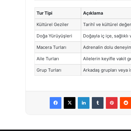
Tur Tipi
Açıklama
Kültürel Geziler
Tarihî ve kültürel değer
Doğa Yürüyüşleri
Doğayla iç içe, sağlıklı 
Macera Turları
Adrenalin dolu deneyim
Aile Turları
Ailelerin keyifle vakit 
Grup Turları
Arkadaş grupları veya iş
Facebook
X
LinkedIn
Tumblr
Pintere