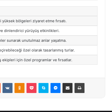
i yüksek bölgeleri ziyaret etme fırsatı.
ve dinlendirici yürüyüş etkinlikleri.
ler sunarak unutulmaz anlar yaşatma.
geçirebileceği özel olarak tasarlanmış turlar.
 ekipleri için özel programlar ve fırsatlar.
st
Reddit
VKontakte
Odnoklassniki
Pocket
Skype
Messenger
E-Posta ile paylaş
Yazdır