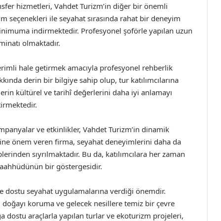
nsfer hizmetleri, Vahdet Turizm’in diğer bir önemli
şım seçenekleri ile seyahat sırasında rahat bir deneyim
minimuma indirmektedir. Profesyonel şoförle yapılan uzun
eminatı olmaktadır.
erimli hale getirmek amacıyla profesyonel rehberlik
kında derin bir bilgiye sahip olup, tur katılımcılarına
lerin kültürel ve tarihî değerlerini daha iyi anlamayı
irmektedir.
panyalar ve etkinlikler, Vahdet Turizm’in dinamik
erine önem veren firma, seyahat deneyimlerini daha da
plerinden sıyrılmaktadır. Bu da, katılımcılara her zaman
 taahhüdünün bir göstergesidir.
re dostu seyahat uygulamalarına verdiği önemdir.
, doğayı koruma ve gelecek nesillere temiz bir çevre
dostu araçlarla yapılan turlar ve ekoturizm projeleri,