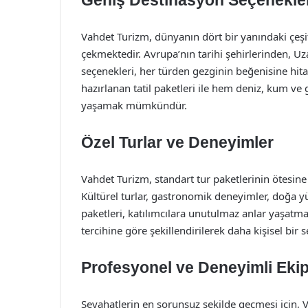
Geniş Destinasyon Seçenekle
Vahdet Turizm, dünyanın dört bir yanındaki çeşit
çekmektedir. Avrupa’nın tarihi şehirlerinden, 
seçenekleri, her türden gezginin beğenisine hitap 
hazırlanan tatil paketleri ile hem deniz, kum ve
yaşamak mümkündür.
Özel Turlar ve Deneyimler
Vahdet Turizm, standart tur paketlerinin ötesin
Kültürel turlar, gastronomik deneyimler, doğa yü
paketleri, katılımcılara unutulmaz anlar yaşatmayı
tercihine göre şekillendirilerek daha kişisel bir
Profesyonel ve Deneyimli Eki
Seyahatlerin en sorunsuz şekilde geçmesi için, 