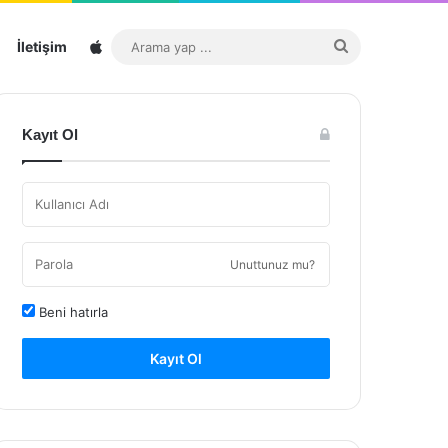
Sitemap
Arama
İletişim
yap
...
Kayıt Ol
Unuttunuz mu?
Beni hatırla
Kayıt Ol