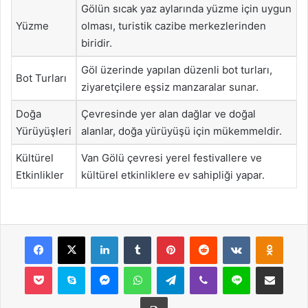
Gölün sıcak yaz aylarında yüzme için uygun
Yüzme
olması, turistik cazibe merkezlerinden
biridir.
Göl üzerinde yapılan düzenli bot turları,
Bot Turları
ziyaretçilere eşsiz manzaralar sunar.
Doğa
Çevresinde yer alan dağlar ve doğal
Yürüyüşleri
alanlar, doğa yürüyüşü için mükemmeldir.
Kültürel
Van Gölü çevresi yerel festivallere ve
Etkinlikler
kültürel etkinliklere ev sahipliği yapar.
Facebook
X
LinkedIn
Tumblr
Pinterest
Reddit
VKontakte
Odnok
Pocket
Skype
Messenger
WhatsApp
Telegram
Viber
Line
E-Posta ile payla
Yazdır