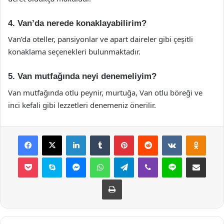
4. Van’da nerede konaklayabilirim?
Van’da oteller, pansiyonlar ve apart daireler gibi çeşitli
konaklama seçenekleri bulunmaktadır.
5. Van mutfağında neyi denemeliyim?
Van mutfağında otlu peynir, murtuğa, Van otlu böreği ve
inci kefali gibi lezzetleri denemeniz önerilir.
Facebook
X
LinkedIn
Tumblr
Pinterest
Reddit
VKontakte
Odnok
Pocket
Skype
Messenger
WhatsApp
Telegram
Viber
Line
E-Posta ile payla
Yazdır