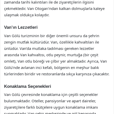
zamanda tarihi kalıntıları ile de ziyaretçilerin ilgisini
çekmektedir. Van Otogarı’ndan kalkan dolmuşlarla kaleye
ulaşmak oldukça kolaydır.
Van’ın Lezzetleri
Van Gölü turizminin bir diğer önemli unsuru da şehrin
zengin mutfak kültürüdür. Van, özellikle kahvaltıları ile
ünlüdür. Van’da mutlaka tadılması gereken lezzetler
arasında Van kahvaltısı, otlu peynir, murtuğa (bir çeşit
omlet), Van otlu böreği ve çılbır yer almaktadır. Ayrıca, Van
Gölü’nde avlanan inci kefali, bölgenin en meşhur balık
türlerinden biridir ve restoranlarda sıkça karşınıza çıkacaktır.
Konaklama Seçenekleri
Van Gölü çevresinde konaklama için çeşitli seçenekler
bulunmaktadır. Oteller, pansiyonlar ve apart daireler,
ziyaretçilere farklı bütçelere uygun konaklama imkanı
sunmaktadır. Van şehir merkezinde ve göl kenarında