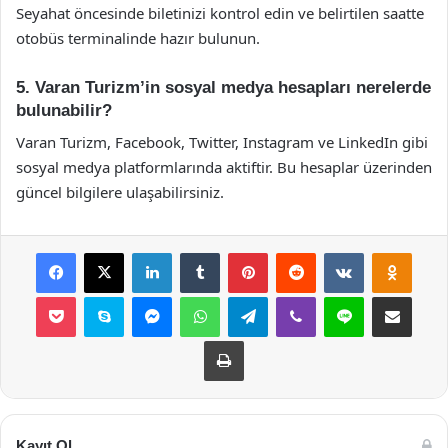
Seyahat öncesinde biletinizi kontrol edin ve belirtilen saatte
otobüs terminalinde hazır bulunun.
5. Varan Turizm’in sosyal medya hesapları nerelerde
bulunabilir?
Varan Turizm, Facebook, Twitter, Instagram ve LinkedIn gibi
sosyal medya platformlarında aktiftir. Bu hesaplar üzerinden
güncel bilgilere ulaşabilirsiniz.
Facebook
X
LinkedIn
Tumblr
Pinterest
Reddit
VKontakte
Odnok
Pocket
Skype
Messenger
WhatsApp
Telegram
Viber
Line
E-Posta ile payla
Yazdır
Kayıt Ol