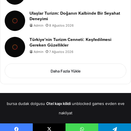
Ulaşlar Turizm: Doğanın Kalbinde Bir Seyahat
Deneyimi
Admin
8 Ağustos 2026
Türkiye’nin Turizm Cenneti: Keşfedilmesi
Gereken Güzellikler
Admin
7 Ağustos 2026
Daha Fazla Yükle
bursa dudak dolgusu
Otel kapı kilidi
unblocked games
evden eve
nakliyat