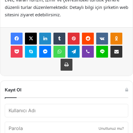
düzenli turlar düzenlemektedir. Detaylı bilgi için şirketin web
sitesini ziyaret edebilirsiniz.
Facebook
X
LinkedIn
Tumblr
Pinterest
Reddit
VKontakte
Odnok
Pocket
Skype
Messenger
WhatsApp
Telegram
Viber
Line
E-Posta ile payla
Yazdır
Kayıt Ol
Unuttunuz mu?