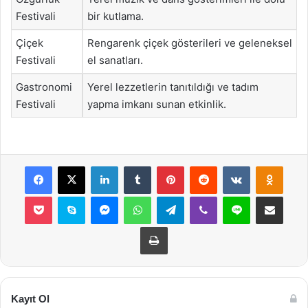
Festivali
bir kutlama.
Çiçek
Rengarenk çiçek gösterileri ve geleneksel
Festivali
el sanatları.
Gastronomi
Yerel lezzetlerin tanıtıldığı ve tadım
Festivali
yapma imkanı sunan etkinlik.
Facebook
X
LinkedIn
Tumblr
Pinterest
Reddit
VKontakte
Odnok
Pocket
Skype
Messenger
WhatsApp
Telegram
Viber
Line
E-Posta ile payla
Yazdır
Kayıt Ol