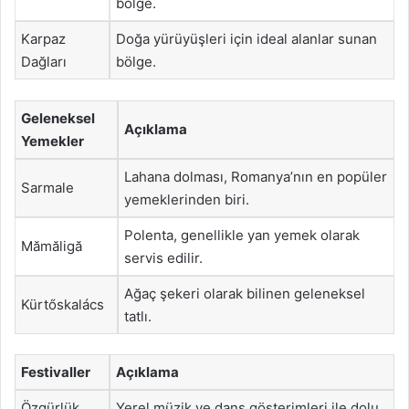
bölge.
Karpaz
Doğa yürüyüşleri için ideal alanlar sunan
Dağları
bölge.
Geleneksel
Açıklama
Yemekler
Lahana dolması, Romanya’nın en popüler
Sarmale
yemeklerinden biri.
Polenta, genellikle yan yemek olarak
Mămăligă
servis edilir.
Ağaç şekeri olarak bilinen geleneksel
Kürtőskalács
tatlı.
Festivaller
Açıklama
Özgürlük
Yerel müzik ve dans gösterimleri ile dolu