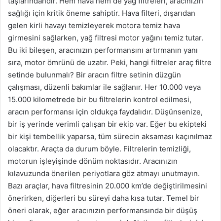
taşlarındandır. Hem hava hem de yağ filtreleri, aracınızın
sağlığı için kritik öneme sahiptir. Hava filteri, dışarıdan
gelen kirli havayı temizleyerek motora temiz hava
girmesini sağlarken, yağ filtresi motor yağını temiz tutar.
Bu iki bileşen, aracınızın performansını artırmanın yanı
sıra, motor ömrünü de uzatır. Peki, hangi filtreler araç filtre
setinde bulunmalı? Bir aracın filtre setinin düzgün
çalışması, düzenli bakımlar ile sağlanır. Her 10.000 veya
15.000 kilometrede bir bu filtrelerin kontrol edilmesi,
aracın performansı için oldukça faydalıdır. Düşünsenize,
bir iş yerinde verimli çalışan bir ekip var. Eğer bu ekipteki
bir kişi tembellik yaparsa, tüm sürecin aksaması kaçınılmaz
olacaktır. Araçta da durum böyle. Filtrelerin temizliği,
motorun işleyişinde dönüm noktasıdır. Aracınızın
kılavuzunda önerilen periyotlara göz atmayı unutmayın.
Bazı araçlar, hava filtresinin 20.000 km’de değiştirilmesini
önerirken, diğerleri bu süreyi daha kısa tutar. Temel bir
öneri olarak, eğer aracınızın performansında bir düşüş