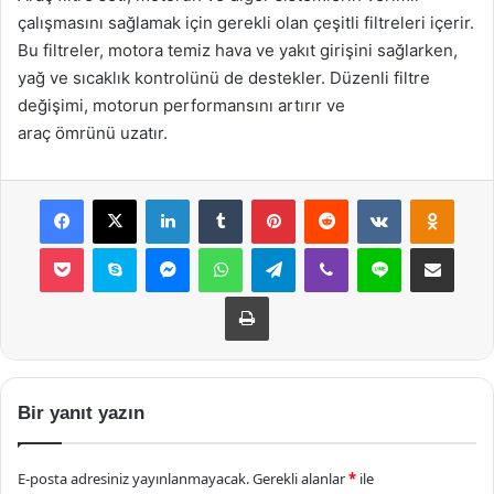
çalışmasını sağlamak için gerekli olan çeşitli filtreleri içerir.
Bu filtreler, motora temiz hava ve yakıt girişini sağlarken,
yağ ve sıcaklık kontrolünü de destekler. Düzenli filtre
değişimi, motorun performansını artırır ve
araç ömrünü uzatır.
Facebook
X
LinkedIn
Tumblr
Pinterest
Reddit
VKontakte
Odnok
Pocket
Skype
Messenger
WhatsApp
Telegram
Viber
Line
E-Posta ile payla
Yazdır
Bir yanıt yazın
E-posta adresiniz yayınlanmayacak.
Gerekli alanlar
*
ile