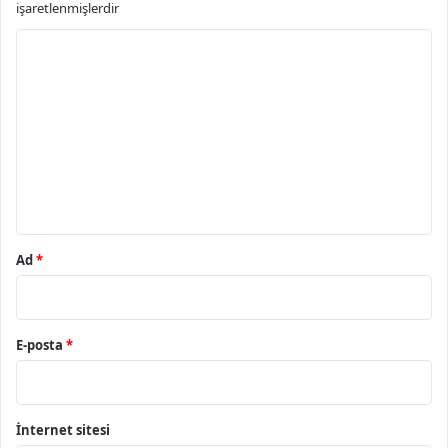
işaretlenmişlerdir
Y
o
r
u
m
*
Ad
*
E-posta
*
İnternet sitesi