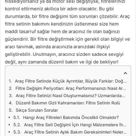
hissediyorsanız ya da motor sesi değiştiyse, filtrelerinizi
kontrol ettirmeniz akıllıca bir adım olacaktır. Bu gibi
durumlarda, bir filtre değişimi tüm sorunları çözebilir. Araç
filtre setinin bakımını kendinizin üstlenmesi size hem
maddi tasarruf sağlar hem de aracınız ile olan bağınızı
güçlendirir. Bir filtre değiştirmek için gerekli olan bilgiyi ve
aracı tanımak, aslında aracınızla aranızdaki ilişkiyi
geliştirebilir. Unutmayın, aracınız sizden sadece sevgiyi
değil, aynı zamanda düzenli bakım ve ilgi de bekliyor!
Araç Filtre Setinde Küçük Ayrıntılar, Büyük Farklar: Doğru Seçim ve Bakım
Filtre Değişim Periyotları: Araç Performansınızı Nasıl Artırır?
Araç Filtre Setinizi Nasıl Oluşturmalısınız? Uzmanlardan İpuçları
Düzenli Bakımın Gizli Kahramanları: Filtre Setinin Rolü
Sıkça Sorulan Sorular
Hangi Araç Filtreleri Bakımda Öncelikli Olmalıdır?
Araç Filtre Seti Değişimi İçin Hangi Malzemelere İhtiyacım Var?
Araç Filtre Setinin Aylık Bakım Gereksinimleri Nelerdir?